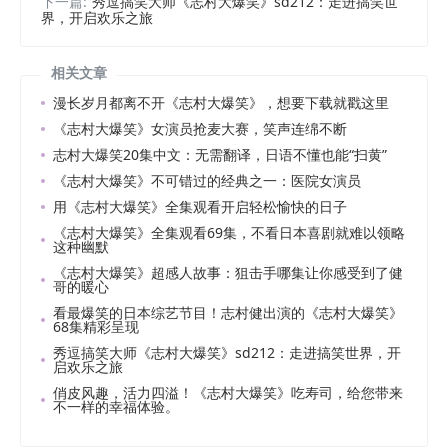
下一篇:
秀逗搞笑大师《志村大爆笑》sd212：走进搞笑世
界，开启欢乐之旅
相关文章
漫长岁月都离不开《志村大爆笑》，想要下载就戳这里
《志村大爆笑》女演员抢麦大赛，笑声连绵不断
志村大爆笑20集中文：无需翻译，日语不懂也能“扫黄”
《志村大爆笑》不可错过的经典之一：医院女演员
用《志村大爆笑》全集观看开启轻松愉快的日子
《志村大爆笑》全集观看69集，不看日本喜剧就难以领略
这种幽默
《志村大爆笑》超感人故事：狙击手哪集让你感受到了健
哥的暖心
看最爆笑的日本综艺节目！志村健出演的《志村大爆笑》
68集精彩呈现
秀逗搞笑大师《志村大爆笑》sd212：走进搞笑世界，开
启欢乐之旅
俏皮风趣，活力四溢！《志村大爆笑》吃寿司，给您带来
不一样的幸福体验。