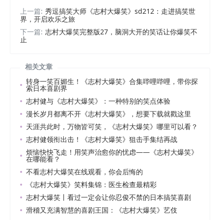
上一篇:
秀逗搞笑大师《志村大爆笑》sd212：走进搞笑世
界，开启欢乐之旅
下一篇:
志村大爆笑完整版27，脑洞大开的笑话让你爆笑不
止
相关文章
转身一笑百媚生！《志村大爆笑》合集哔哩哔哩，带你探
索日本喜剧界
志村健与《志村大爆笑》：一种特别的笑点体验
漫长岁月都离不开《志村大爆笑》，想要下载就戳这里
天涯共此时，万物皆可笑，《志村大爆笑》哪里可以看？
志村健领衔出击！《志村大爆笑》狙击手集结再战
烦恼快快飞走！用笑声治愈你的忧虑——《志村大爆笑》
在哪能看？
不看志村大爆笑在线观看，你会后悔的
《志村大爆笑》笑料集锦：医生检查最精彩
志村大爆笑丨看过一定会让你忍俊不禁的日本搞笑喜剧
滑稽又充满智慧的喜剧王国：《志村大爆笑》艺伎