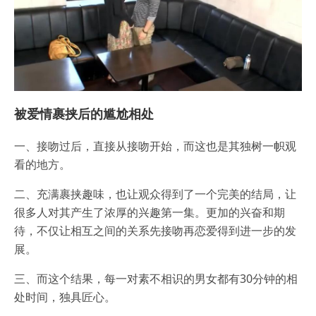
被爱情裹挟后的尴尬相处
一、接吻过后，直接从接吻开始，而这也是其独树一帜观
看的地方。
二、充满裹挟趣味，也让观众得到了一个完美的结局，让
很多人对其产生了浓厚的兴趣第一集。更加的兴奋和期
待，不仅让相互之间的关系先接吻再恋爱得到进一步的发
展。
三、而这个结果，每一对素不相识的男女都有30分钟的相
处时间，独具匠心。