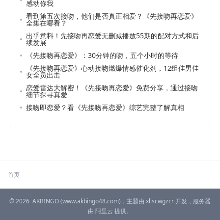
感动你我
看到第五次接吻，他们是否真正相爱？《先接吻再恋爱》
全集在哪看？
出乎意料！先接吻再恋爱无删减播放55期的配对方式和后
续发展
《先接吻再恋爱》：30分钟的吻，五个小时的等待
《先接吻再恋爱》心动接吻燃爆情感催化剂，12组佳男佳
女全员出击
恋爱雷达大解密！《先接吻再恋爱》免费分享，通过接吻
细节探寻真爱
接吻即恋爱？看《先接吻再恋爱》综艺完整了解真相
首页
© 2026
AKBINGO
(www.akbingo48.com)，主题由
xliscwgzcr
开发，服务器
由
阿里云
提供。