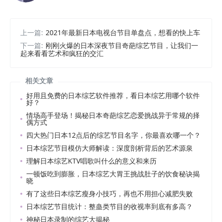
上一篇:
2021年最新日本电视台节目单盘点，想看的快上车
下一篇:
刚刚火爆的日本深夜节目奇葩综艺节目，让我们一
起来看看艺术和疯狂的交汇
相关文章
好用且免费的日本综艺软件推荐，看日本综艺用哪个软件
好？
情场高手登场！揭秘日本奇葩综艺恋爱挑战异于常规的择
偶方式
四大热门日本12点后的综艺节目名字，你最喜欢哪一个？
日本综艺节目模仿大师解读：深度剖析背后的艺术源泉
理解日本综艺KTV唱歌叫什么的意义和来历
一顿饭吃到膨胀，日本综艺大胃王挑战肚子的饮食秘诀揭
晓
有了这些日本综艺瘦身小技巧，再也不用担心减肥失败
日本综艺节目统计：整蛊类节目的收视率到底有多高？
神秘日本录制的综艺大揭秘