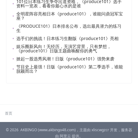
101位日本练习生争夺出道资格，《produce101》选手
资料一览表，看看你最心水的是谁
全明星阵容亮相日本《produce101》，谁能问鼎冠军宝
座？
《PRODUCE101》日本排名公布，选出最具潜力的练习
生
选手们的挑战！日本练习生翻版《produce101》亮相
娱乐圈新风向！无经历，无演艺背景，只有梦想，
《produce101》日版主题曲唤醒你的勇气
掀起一股选秀风潮！日版《produce101》强势来袭
节目史上最强！日版《produce101》第二季选手，谁能
脱颖而出？
首页
© 2026
AKBINGO
(www.akbingo48.com)，主题由
xliscwgzcr
开发，服务器
由
阿里云
提供。