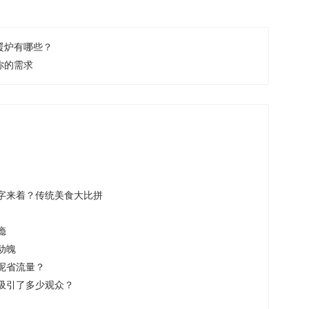
暖炉有哪些？
你的需求
字来着？传统美食大比拼
瘾
动魄
呢省流量？
吸引了多少观众？