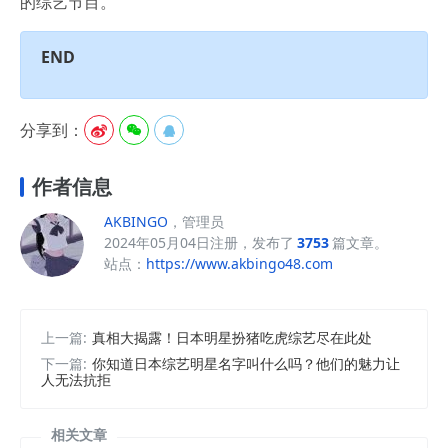
的综艺节目。
END
分享到：



作者信息
AKBINGO
，管理员
2024年05月04日注册，发布了
3753
篇文章。
站点：
https://www.akbingo48.com
上一篇:
真相大揭露！日本明星扮猪吃虎综艺尽在此处
下一篇:
你知道日本综艺明星名字叫什么吗？他们的魅力让
人无法抗拒
相关文章