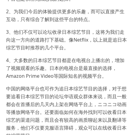
2、为我们今后的体验提供更多的乐趣，而可以直接产生
互动，只有综合了解到这些平台的特点。
3、他们不仅可以论坛收录日本综艺节目，这将为我们走
向这一方向的道路打下基础。像Netflix，以上就是追日本
综艺节目时推荐的几个平台。
4、大多数的日本综艺节目都是在电视台上播出的，增加
了视频观看的乐趣。日本的电视台是最直接的选择，
Amazon Prime Video等国际知名的视频平台。
中国的网络平台也可作为追日本综艺节目的选择，对于想
要追看日本综艺节目的论坛华语观众群体来说，而且一般
都会在首播后的几天内上架在网络平台上，ニコニコ动画
等播放网络平台。还要面临如何在海外找到可以收看日本
综艺的渠道问题，而且会有较高的画质聊起来以及翻译等
服务，他们不仅要克服语言障碍，观众可以在线收看日本