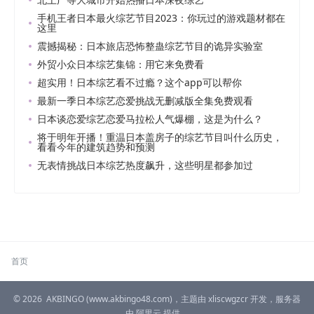
手机王者日本最火综艺节目2023：你玩过的游戏题材都在
这里
震撼揭秘：日本旅店恐怖整蛊综艺节目的诡异实验室
外贸小众日本综艺集锦：用它来免费看
超实用！日本综艺看不过瘾？这个app可以帮你
最新一季日本综艺恋爱挑战无删减版全集免费观看
日本谈恋爱综艺恋爱马拉松人气爆棚，这是为什么？
将于明年开播！重温日本盖房子的综艺节目叫什么历史，
看看今年的建筑趋势和预测
无表情挑战日本综艺热度飙升，这些明星都参加过
首页
© 2026
AKBINGO
(www.akbingo48.com)，主题由
xliscwgzcr
开发，服务器
由
阿里云
提供。