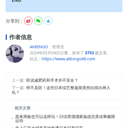
分享到：



作者信息
AKBINGO
，管理员
2024年05月04日注册，发布了
3753
篇文章。
站点：
https://www.akbingo48.com
上一篇:
听说减肥药和手术并不安全？
下一篇:
猝不及防！这些日本综艺整蛊闻竟然玩得出神入
化？
相关文章
原来滑板也可以这样玩！日综滑溜溜家族战完美诠释极限
运动
北上广等大城市开始热播日本深夜综艺