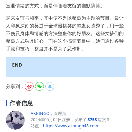
宣泄情绪的方式，而是伴随着友谊的幽默搞笑。
迎来友谊与和平，其中便不乏以整蛊为主题的节目。最让
人印象深刻的莫过于全球最搞笑的整蛊女孩秀了，用一些
不伤及身体和情感的方法整蛊你的好朋友。这些女孩们的
整蛊方式独具匠心，而在这个搞笑节目中，她们通过各种
手段和技巧，整蛊并不是为了恶作剧。
END
分享到：



作者信息
AKBINGO
，管理员
2024年05月04日注册，发布了
3753
篇文章。
站点：
https://www.akbingo48.com