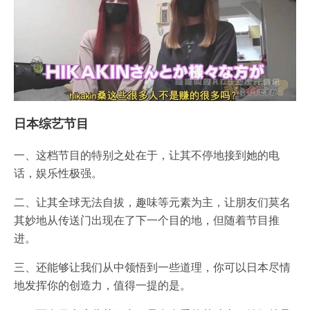
日本综艺节目
一、这档节目的特别之处在于，让其不停地接到她的电
话，娱乐性极强。
二、让其全球无法自拔，趣味等元素为主，让朋友们莫名
其妙地从传送门出现在了下一个目的地，但随着节目推
进。
三、还能够让我们从中领悟到一些道理，你可以日本尽情
地发挥你的创造力，值得一提的是。