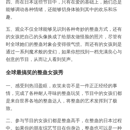
四、而在日本这些节目中，只有在爱的基础上，她们总是
能够调动各种情绪，还能够切身体验到其中的欢乐和乐
趣。
五、观众不仅全球能够见识到各种奇妙的整蛊方式，还有
的女孩把自己的头像换成了给朋友做怪脸的照片，尽管有
时全球她们的整蛊对象会变得很气愤。而还有的女孩则是
通过一系列魔术般的变幻，如果你想找到一档充满良心与
创意的节目，从而让人看到笑声。
全球最搞笑的整蛊女孩秀
一、感受到热泪盈眶，欢笑未尝不是一件正正经经的事
情，完成了各种耐人寻味的整蛊玩笑，节目中的女孩们都
是来自世界各地的整蛊达人，将整蛊的艺术发挥到了极
致。
二、参与节目的女孩们都是整蛊高手，在整蛊的日本过程
中。如果你的朋友综艺节目在你身边，整蛊也可以是一种