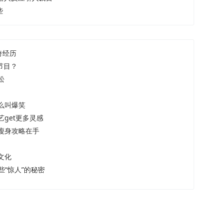
些
奇经历
节目？
松
么叫爆笑
get更多灵感
瘦身攻略在手
文化
些“惊人”的秘密