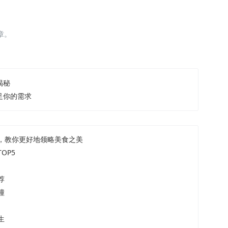
章。
揭秘
足你的需求
，教你更好地领略美食之美
OP5
荐
撞
生