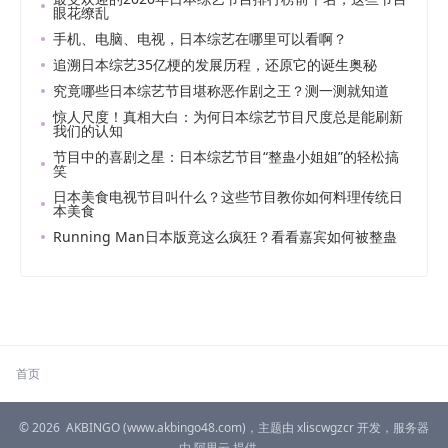
眼花缭乱
手机、电脑、电视，日本综艺在哪里可以看啊？
追溯日本综艺35亿梗的发展历程，还原它的诞生奥秘
究竟哪些日本综艺节目堪称恶作剧之王？测一测就知道
惊人尺度！真相大白：为何日本综艺节目尺度总是能刷新
我们的认知
节目中的喜剧之星：日本综艺节目“整蛊小姐姐”的轻松搞
笑
日本美食电视节目叫什么？这些节目教你如何料理传统日
本美食
Running Man日本版竟这么疯狂？看看嘉宾如何被整蛊
首页
© 2026
AKBINGO
(www.akbingo48.com)，主题由
xliscwgzcr
开发，服务器
由
阿里云
提供。