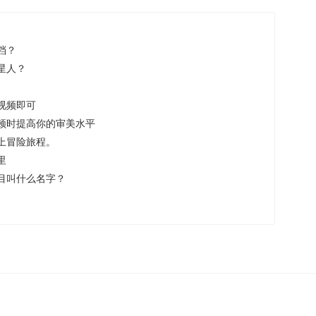
档？
星人？
视频即可
顿时提高你的审美水平
上冒险旅程。
里
目叫什么名字？