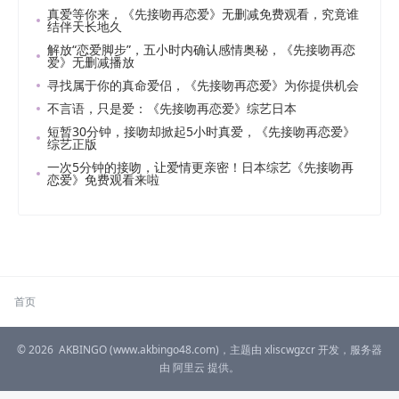
真爱等你来，《先接吻再恋爱》无删减免费观看，究竟谁
结伴天长地久
解放“恋爱脚步”，五小时内确认感情奥秘，《先接吻再恋
爱》无删减播放
寻找属于你的真命爱侣，《先接吻再恋爱》为你提供机会
不言语，只是爱：《先接吻再恋爱》综艺日本
短暂30分钟，接吻却掀起5小时真爱，《先接吻再恋爱》
综艺正版
一次5分钟的接吻，让爱情更亲密！日本综艺《先接吻再
恋爱》免费观看来啦
首页
© 2026
AKBINGO
(www.akbingo48.com)，主题由
xliscwgzcr
开发，服务器
由
阿里云
提供。