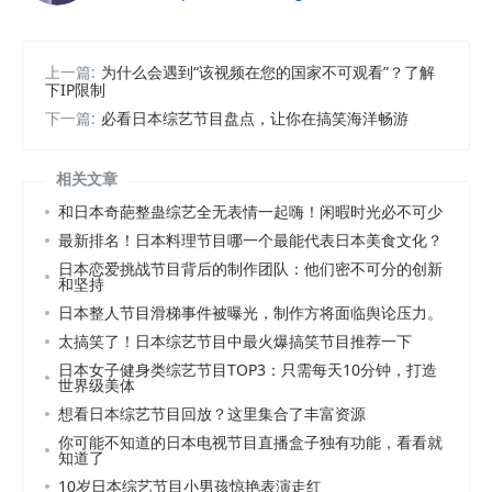
上一篇:
为什么会遇到“该视频在您的国家不可观看”？了解
下IP限制
下一篇:
必看日本综艺节目盘点，让你在搞笑海洋畅游
相关文章
和日本奇葩整蛊综艺全无表情一起嗨！闲暇时光必不可少
最新排名！日本料理节目哪一个最能代表日本美食文化？
日本恋爱挑战节目背后的制作团队：他们密不可分的创新
和坚持
日本整人节目滑梯事件被曝光，制作方将面临舆论压力。
太搞笑了！日本综艺节目中最火爆搞笑节目推荐一下
日本女子健身类综艺节目TOP3：只需每天10分钟，打造
世界级美体
想看日本综艺节目回放？这里集合了丰富资源
你可能不知道的日本电视节目直播盒子独有功能，看看就
知道了
10岁日本综艺节目小男孩惊艳表演走红