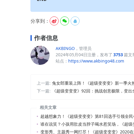
分享到：



作者信息
AKBINGO
，管理员
2024年05月04日注册，发布了
3753
篇文
站点：
https://www.akbingo48.com
上一篇:
兔女郎重装上阵！《超级变变变》新一季火
下一篇:
《超级变变变》92回：挑战创意极限，变出
相关文章
超越想象力！《超级变变变》第81回选手引领全民
谁在说笑？小孩用肚皮当脖子喝水惹笑场，《超级
变形秀、主题秀一网打尽！《超级变变变》2020