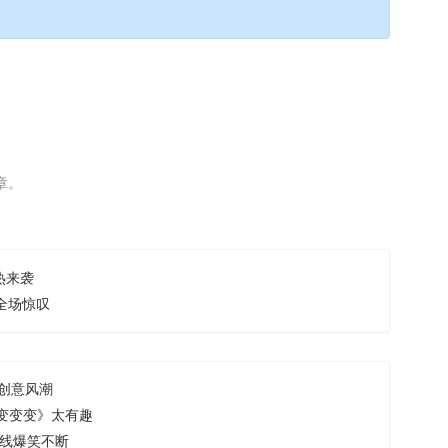
章。
热来袭
全场惊叹
创意风潮
变变变》太有趣
在线爆笑不断