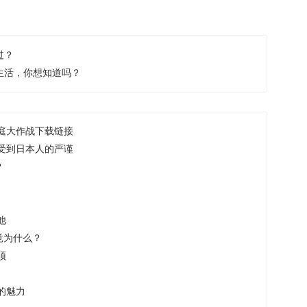
过？
生活，你想知道吗？
庭大作战下载链接
受到日本人的严谨
？
他
竟为什么？
顶
的魅力