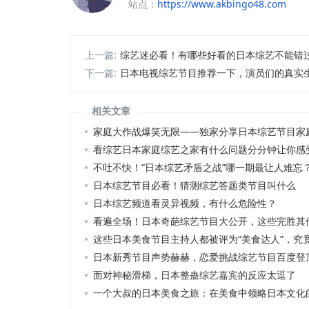
站点：
https://www.akbingo48.com
上一篇:
综艺迷必看！有哪些好看的日本综艺不能错
下一篇:
日本电视综艺节目推荐一下，演员们的真实
相关文章
家庭大作战爆笑无限——独家分享日本综艺节目家
看综艺日本家庭综艺之家有什么问题分分钟让你感
不吐不快！“日本综艺矛盾之战”哪一期最让人难忘
日本综艺节目必看！猜测综艺答题类节目叫什么
日本综艺频道看灵异视频，有什么危险性？
看遍全场！日本奇葩综艺节目大公开，这些完胜其
这些日本美食节目主持人都被评为“美食达人”，究
日本新秀节目声势赫赫，恋爱挑战综艺节目百度登
面对神秘滑梯，日本整蛊综艺嘉宾的反应太逗了
一个大叔的日本美食之旅：在美食中领略日本文化