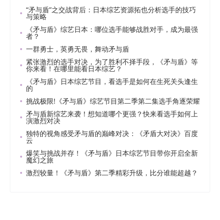
“矛与盾”之交战背后：日本综艺资源拓也分析选手的技巧
与策略
《矛与盾》综艺日本：哪位选手能够战胜对手，成为最强
者？
一群勇士，英勇无畏，舞动矛与盾
紧张激烈的选手对决，为了胜利不择手段，《矛与盾》等
你来看！在哪里能看日本综艺？
《矛与盾》日本综艺节目，看选手是如何在生死关头逢生
的
挑战极限!《矛与盾》综艺节目第二季第二集选手角逐荣耀
矛与盾新综艺来袭！想知道哪个更强？快来看选手如何上
演激烈对决
独特的视角感受矛与盾的巅峰对决：《矛盾大对决》百度
云
爆笑与挑战并存！《矛与盾》日本综艺节目带你开启全新
魔幻之旅
激烈较量！《矛与盾》第二季精彩升级，比分谁能超越？