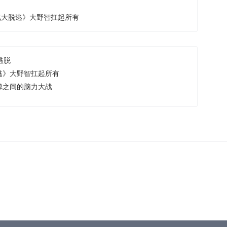
戏大脱逃》大野智扛起所有
逃脱
逃》大野智扛起所有
弹之间的脑力大战