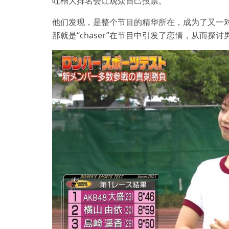
吐槽大排名会让观众自己投票。
他们发现，是整个节目的精华所在，成为了又一对
那就是“chaser”在节目中引发了恋情，从而探