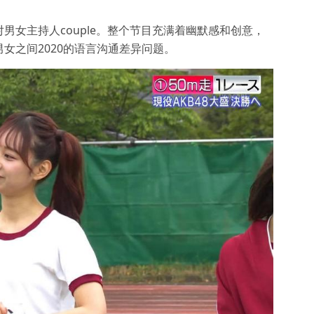
男女主持人couple。整个节目充满着幽默感和创意，
讨男女之间2020的语言沟通差异问题。