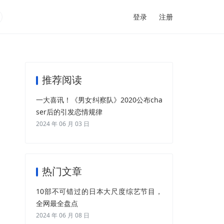
登录
注册
推荐阅读
一大喜讯！《男女纠察队》2020公布cha
ser后的引发恋情规律
2024 年 06 月 03 日
热门文章
10部不可错过的日本大尺度综艺节目，
全网最全盘点
2024 年 06 月 08 日