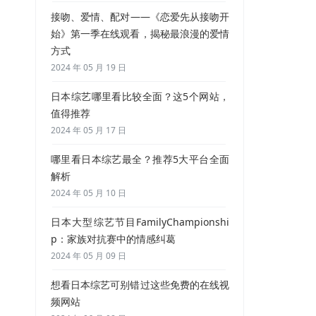
接吻、爱情、配对——《恋爱先从接吻开
始》第一季在线观看，揭秘最浪漫的爱情
方式
2024 年 05 月 19 日
日本综艺哪里看比较全面？这5个网站，
值得推荐
2024 年 05 月 17 日
哪里看日本综艺最全？推荐5大平台全面
解析
2024 年 05 月 10 日
日本大型综艺节目FamilyChampionshi
p：家族对抗赛中的情感纠葛
2024 年 05 月 09 日
想看日本综艺可别错过这些免费的在线视
频网站