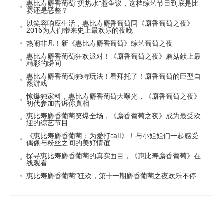
惠比寿麝香葡萄“扔热水”惹争议，这档综艺节目到底是比
赛还是恶整？
以笑容响应生活，惠比寿麝香葡萄同《麝香葡萄之夜》
2016为人们带来史上最欢乐的夜晚
热闹非凡！新《惠比寿麝香葡萄》综艺葡萄之夜
惠比寿麝香葡萄狂欢派对！《麝香葡萄之夜》蘑菇献上最
精彩的瞬间
惠比寿麝香葡萄独特玩法！看拜托了！麝香葡萄的巨型自
然游戏
惊爆独家料，惠比寿麝香葡萄大曝光，《麝香葡萄之夜》
初代参加告诉你真相
惠比寿麝香葡萄笑爆全场，《麝香葡萄之夜》成为最受欢
迎的综艺节目
《惠比寿麝香葡萄：为爱打call》！与小姐姐们一起感受
偶像与粉丝之间的美好情谊
探寻惠比寿麝香葡萄的真实面目，《惠比寿麝香葡萄》在
线观看
惠比寿麝香葡萄”狂欢，第十一期麝香葡萄之夜欢乐不停