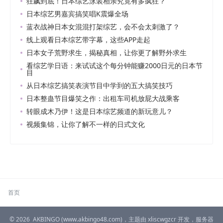
狂飙到底！日本综艺泳装相亲究竟有多疯狂？
日本综艺男嘉宾搞笑唱K震爆全场
蓝衣战神日本女混混打架综艺，会不会太刺激了？
线上观看日本综艺带字幕，这些APP走起
日本女子荒野求生，揭秘真相，让你更了解野外求生
看综艺学日语：来试试这个每分钟能赚2000日元的日本节
目
从日本综艺搞笑表演节目中学到的五大搞笑技巧
日本整蛊节目爆笑之作：出租车司机放屁大战乘客
转眼成木乃伊！这是日本综艺频道的新玩意儿？
视频集锦，让你了解不一样的日式文化
首页
© 2026
AKBINGO
(www.akbingo48.com)，主题由
xliscwgzcr
开发，服务器