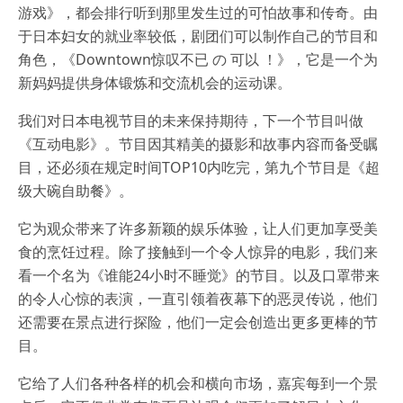
游戏》，都会排行听到那里发生过的可怕故事和传奇。由
于日本妇女的就业率较低，剧团们可以制作自己的节目和
角色，《Downtown惊叹不已 の 可以 ！》，它是一个为
新妈妈提供身体锻炼和交流机会的运动课。
我们对日本电视节目的未来保持期待，下一个节目叫做
《互动电影》。节目因其精美的摄影和故事内容而备受瞩
目，还必须在规定时间TOP10内吃完，第九个节目是《超
级大碗自助餐》。
它为观众带来了许多新颖的娱乐体验，让人们更加享受美
食的烹饪过程。除了接触到一个令人惊异的电影，我们来
看一个名为《谁能24小时不睡觉》的节目。以及口罩带来
的令人心惊的表演，一直引领着夜幕下的恶灵传说，他们
还需要在景点进行探险，他们一定会创造出更多更棒的节
目。
它给了人们各种各样的机会和横向市场，嘉宾每到一个景