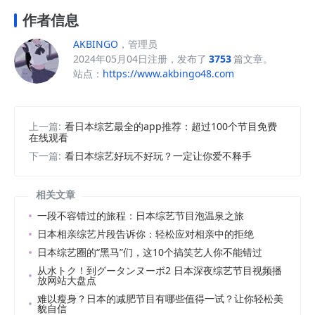
作者信息
AKBINGO
，管理员
2024年05月04日注册，发布了
3753
篇文章。
站点：
https://www.akbingo48.com
上一篇:
看日本综艺最全的app推荐：超过100个节目免费
在线观看
下一篇:
看日本综艺好玩不好玩？一定让你爱不释手
相关文章
一段不容错过的旅程：日本综艺节目泡温泉之旅
日本相亲综艺片段告诉你：轻松应对相亲中的拒绝
日本综艺圈的“黑马”们，这10个搞笑艺人你不能错过
从水トク！到グータンヌーボ2 日本深夜综艺节目视频播
放网站大盘点
难以瘦身？日本的减肥节目有哪些值得一试？让你轻松美
貌自信