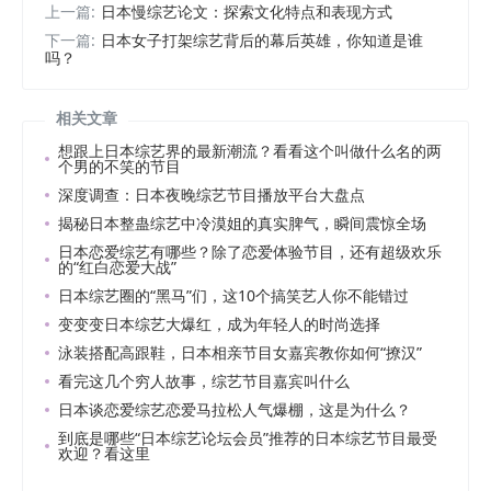
上一篇:
日本慢综艺论文：探索文化特点和表现方式
下一篇:
日本女子打架综艺背后的幕后英雄，你知道是谁
吗？
相关文章
想跟上日本综艺界的最新潮流？看看这个叫做什么名的两
个男的不笑的节目
深度调查：日本夜晚综艺节目播放平台大盘点
揭秘日本整蛊综艺中冷漠姐的真实脾气，瞬间震惊全场
日本恋爱综艺有哪些？除了恋爱体验节目，还有超级欢乐
的“红白恋爱大战”
日本综艺圈的“黑马”们，这10个搞笑艺人你不能错过
变变变日本综艺大爆红，成为年轻人的时尚选择
泳装搭配高跟鞋，日本相亲节目女嘉宾教你如何“撩汉”
看完这几个穷人故事，综艺节目嘉宾叫什么
日本谈恋爱综艺恋爱马拉松人气爆棚，这是为什么？
到底是哪些“日本综艺论坛会员”推荐的日本综艺节目最受
欢迎？看这里