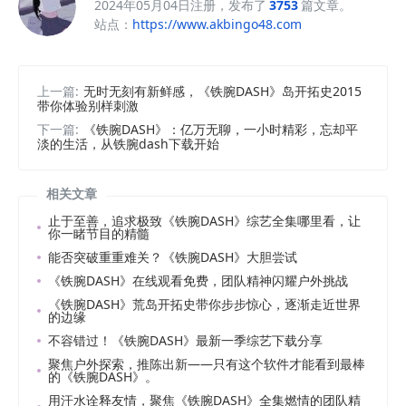
2024年05月04日注册，发布了
3753
篇文章。
站点：
https://www.akbingo48.com
上一篇:
无时无刻有新鲜感，《铁腕DASH》岛开拓史2015
带你体验别样刺激
下一篇:
《铁腕DASH》：亿万无聊，一小时精彩，忘却平
淡的生活，从铁腕dash下载开始
相关文章
止于至善，追求极致《铁腕DASH》综艺全集哪里看，让
你一睹节目的精髓
能否突破重重难关？《铁腕DASH》大胆尝试
《铁腕DASH》在线观看免费，团队精神闪耀户外挑战
《铁腕DASH》荒岛开拓史带你步步惊心，逐渐走近世界
的边缘
不容错过！《铁腕DASH》最新一季综艺下载分享
聚焦户外探索，推陈出新——只有这个软件才能看到最棒
的《铁腕DASH》。
用汗水诠释友情，聚焦《铁腕DASH》全集燃情的团队精