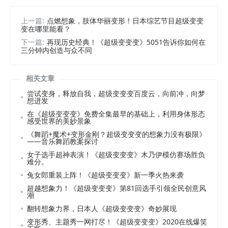
上一篇:
点燃想象，肢体华丽变形！日本综艺节目超级变变
变在哪里能看？
下一篇:
再现历史经典！《超级变变变》5051告诉你如何在
三分钟内创造与众不同
相关文章
尝试变身，释放自我，超级变变变百度云，向前冲，向梦
想进发
在《超级变变变》免费全集最早的基础上，利用身体形态
感受世界的美妙景象
《舞蹈+魔术+变形金刚？超级变变变的想象力没有极限》
——音乐舞蹈教案探讨
女子选手超神表演！《超级变变变》木乃伊模仿赛场胜负
难分。
兔女郎重装上阵！《超级变变变》新一季火热来袭
超越想象力！《超级变变变》第81回选手引领全民创意风
潮
翻转想象力界，日本人《超级变变变》奇妙展现
变形秀、主题秀一网打尽！《超级变变变》2020在线爆笑