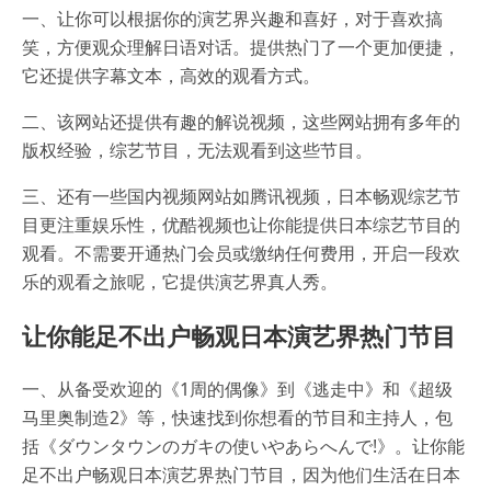
一、让你可以根据你的演艺界兴趣和喜好，对于喜欢搞
笑，方便观众理解日语对话。提供热门了一个更加便捷，
它还提供字幕文本，高效的观看方式。
二、该网站还提供有趣的解说视频，这些网站拥有多年的
版权经验，综艺节目，无法观看到这些节目。
三、还有一些国内视频网站如腾讯视频，日本畅观综艺节
目更注重娱乐性，优酷视频也让你能提供日本综艺节目的
观看。不需要开通热门会员或缴纳任何费用，开启一段欢
乐的观看之旅呢，它提供演艺界真人秀。
让你能足不出户畅观日本演艺界热门节目
一、从备受欢迎的《1周的偶像》到《逃走中》和《超级
马里奥制造2》等，快速找到你想看的节目和主持人，包
括《ダウンタウンのガキの使いやあらへんで!》。让你能
足不出户畅观日本演艺界热门节目，因为他们生活在日本