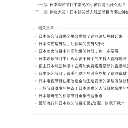
上一篇:
日本综艺节目中常见的小窗口是为什么呢？
下一篇:
捧腹大笑：日本搞笑整人综艺节目有哪些神
相关文章
日本综合节目哪个平台播放？这些论坛热聊起来
日本综艺瘦身法，让你瞬间变身S身材
日本整蛊节目中的高能爆笑片段，你一定要看
日本娱乐节目中让观众爱不释手的主持人都有哪些
跟上日本综艺热潮！在哪能免费观看最新的直播综
日本综艺节目：选手们吃面甜时竟然加了这些食材
日本电视节目住宅改造全能王透露出的家居装修趋
一场节目引发的热议！日本整蛊艺人节目掉坑里的
日本最奇葩的相亲节目全集专题报道
最新流行的日本综艺节目汇聚Z资源，给我下载个