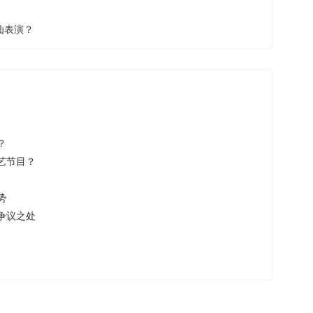
仙表演？
？
艺节目？
势
争议之处