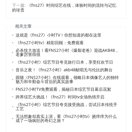
下一篇:
《fns27》时间综艺在线，体验时间的流转与记忆
的珍贵
相关文章
这就是《fns27》小时TV！你想知道的都在这里
《fns27小时tv》精彩回顾：免费观看
必杀技大放送！看FNS27小时《爆裂老爸》迎战AKB48，
老爹厉害得很
《fns27小时》综艺节目夸克旅行日本，享受狂欢节日
音乐之夜！《fns27小时》akb48献唱无与伦比的舞台
跟随《FNS27小时》在线观看，领略日本偶像艺人的独特
魅力和辛勤奋斗背后的真实故事
FNS27小时TV免费观看，揭秘日本综艺节目幕后花絮
跨界综艺大挑战！《fns27》时间tv全场热情开启
《fns27小时》综艺节目夸克接受挑战，尝试日本传统手
工艺
无法想象却真实上演，看《fns27小时tv》挠痒痒为什么
成了一场疯狂的奇幻之旅？