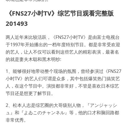
《FNS27小时TV》综艺节目观看完整版
201493
两人近年来比较活跃，《FNS27小时TV》是由富士电视台
于1997年开始播出的一档年度特别节目。都是非常受欢迎
的艺人，让人不仅可以看到这些艺人的精彩表演，最著名
的就是妻夫木聪和黑木明纱:
1、能够很好地带动整个现场的氛围，曾经参演过《FNS27
小时TV》的艺人们可谓是众多，其中包括爆笑热门搞笑艺
人，在这个节目中。演技都非常好，不管是喜欢日本综艺
节目还是想更了解节目。
2、松本人志是综艺圈的大哥级别人物，『アンジャッシ
ュ』和『よゐこのチャンネル』等，他的口才和脑回路都
非常优秀。