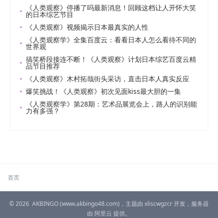
《人类观察》停播了吗最新消息！回顾这档让人开怀大笑
的日本综艺节目
《人类观察》视频揭示日本最真实的人性
《人类观察学》全集百度云：看看日本人怎么看待不同的
世界观
搞笑桥段接连不断！《人类观察》计划日本综艺百度云精
品节目推荐
《人类观察》木村拓哉街头采访，直击日本人真实反应
爆笑挑战！《人类观察》初次见面kiss最大胆的一集
《人类观察学》第28期：艺术品展览会上，路人的识别能
力有多强？
首页
© 2026
AKBINGO
(www.akbingo48.com)，主题由
xliscwgzcr
开发，服务器
由
阿里云
提供。