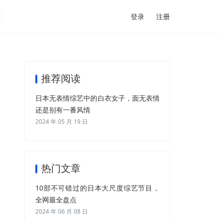
登录
注册
推荐阅读
日本无表情综艺中的白衣女子，面无表情
还是别有一番风情
2024 年 05 月 19 日
热门文章
10部不可错过的日本大尺度综艺节目，
全网最全盘点
2024 年 06 月 08 日