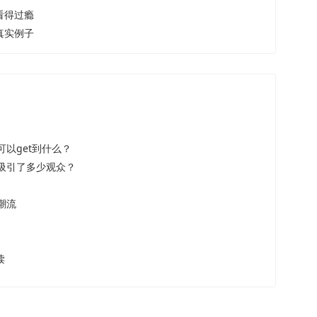
看得过瘾
真实例子
以get到什么？
吸引了多少观众？
潮流
读