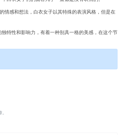
番的情感和想法，白衣女子以其特殊的表演风格，但是在
的独特性和影响力，有着一种别具一格的美感，在这个节
。
章。