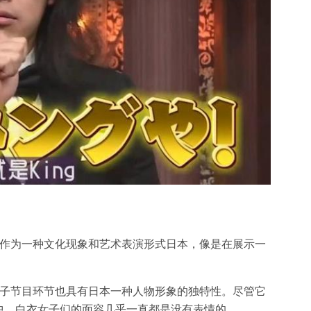
，作为一种文化现象和艺术表演形式日本，像是在展示一
女子节目环节也具有日本一种人物形象的独特性。尽管它
中，白衣女子们的面容几乎一直都是没有表情的。