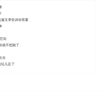
疼
？
这篇文章告诉你答案
争
综艺街
你就不想跑了
欢乐
也玩儿足了