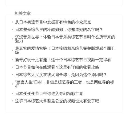
相关文章
从日本初遣节目中发掘富有特色的小众景点
日本整蛊综艺里的冷酷姐姐，你知道她的名字吗？
沉浸音乐世界：体验日本音乐类综艺节目叫什么所带来的
魅力
最真实的爱情实验！日本接吻相亲综艺完整版观感全面升
级
新奇好玩十足有趣！这十个日本综艺节目视频一定得看
日本节目如何在线观看？这里有详细的收看攻略
日本综艺大尺度在线火遍全球，是因为这个原因吗？
“整蛊人生”日村，非但是综艺界的王者，也是网红界的标
杆
日本变变变节目带你进入奇幻精彩世界
这群日本综艺大拿整蛊公交的视频也太有爱了吧