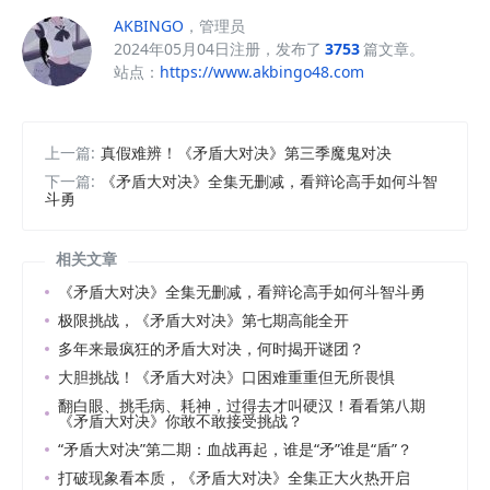
AKBINGO
，管理员
2024年05月04日注册，发布了
3753
篇文章。
站点：
https://www.akbingo48.com
上一篇:
真假难辨！《矛盾大对决》第三季魔鬼对决
下一篇:
《矛盾大对决》全集无删减，看辩论高手如何斗智
斗勇
相关文章
《矛盾大对决》全集无删减，看辩论高手如何斗智斗勇
极限挑战，《矛盾大对决》第七期高能全开
多年来最疯狂的矛盾大对决，何时揭开谜团？
大胆挑战！《矛盾大对决》口困难重重但无所畏惧
翻白眼、挑毛病、耗神，过得去才叫硬汉！看看第八期
《矛盾大对决》你敢不敢接受挑战？
“矛盾大对决”第二期：血战再起，谁是“矛”谁是“盾”？
打破现象看本质，《矛盾大对决》全集正大火热开启