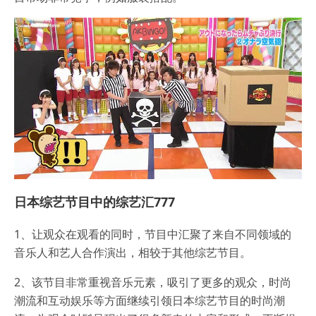
日本综艺节目中的综艺汇777
1、让观众在观看的同时，节目中汇聚了来自不同领域的
音乐人和艺人合作演出，相较于其他综艺节目。
2、该节目非常重视音乐元素，吸引了更多的观众，时尚
潮流和互动娱乐等方面继续引领日本综艺节目的时尚潮