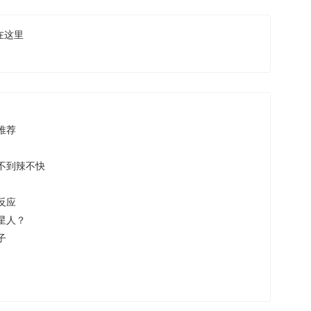
在这里
推荐
不到辣不快
反应
星人？
子