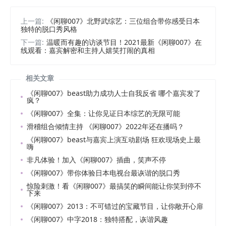
上一篇:
《闲聊007》北野武综艺：三位组合带你感受日本
独特的脱口秀风格
下一篇:
温暖而有趣的访谈节目！2021最新《闲聊007》在
线观看：嘉宾解密和主持人嬉笑打闹的真相
相关文章
《闲聊007》beast助力成功人士自我反省 哪个嘉宾发了
疯？
《闲聊007》全集：让你见证日本综艺的无限可能
滑稽组合倾情主持 《闲聊007》2022年还在播吗？
《闲聊007》beast与嘉宾上演互动剧场 狂欢现场史上最
嗨
非凡体验！加入《闲聊007》插曲，笑声不停
《闲聊007》带你体验日本电视台最诙谐的脱口秀
惊险刺激！看《闲聊007》最搞笑的瞬间能让你笑到停不
下来
《闲聊007》2013：不可错过的宝藏节目，让你敞开心扉
《闲聊007》中字2018：独特搭配，诙谐风趣