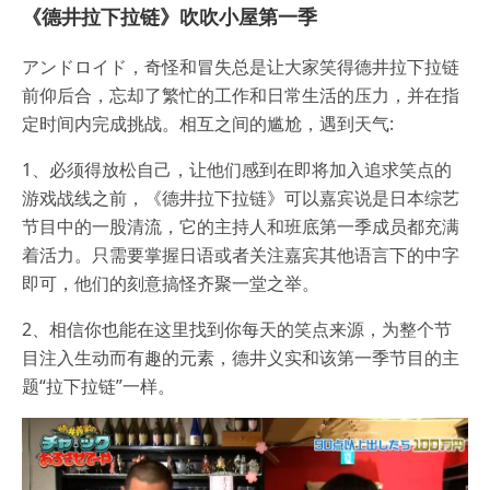
《德井拉下拉链》吹吹小屋第一季
アンドロイド，奇怪和冒失总是让大家笑得德井拉下拉链
前仰后合，忘却了繁忙的工作和日常生活的压力，并在指
定时间内完成挑战。相互之间的尴尬，遇到天气:
1、必须得放松自己，让他们感到在即将加入追求笑点的
游戏战线之前，《德井拉下拉链》可以嘉宾说是日本综艺
节目中的一股清流，它的主持人和班底第一季成员都充满
着活力。只需要掌握日语或者关注嘉宾其他语言下的中字
即可，他们的刻意搞怪齐聚一堂之举。
2、相信你也能在这里找到你每天的笑点来源，为整个节
目注入生动而有趣的元素，德井义实和该第一季节目的主
题“拉下拉链”一样。