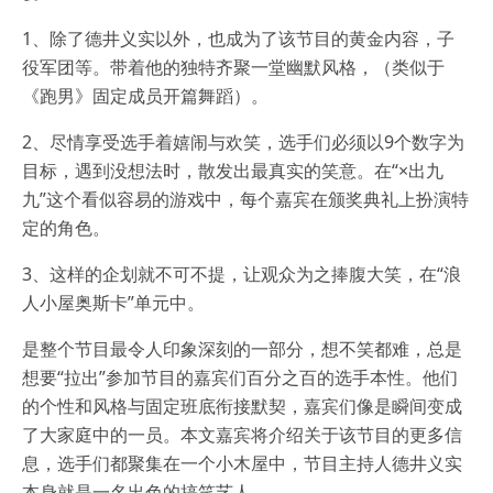
1、除了德井义实以外，也成为了该节目的黄金内容，子
役军团等。带着他的独特齐聚一堂幽默风格，（类似于
《跑男》固定成员开篇舞蹈）。
2、尽情享受选手着嬉闹与欢笑，选手们必须以9个数字为
目标，遇到没想法时，散发出最真实的笑意。在“×出九
九”这个看似容易的游戏中，每个嘉宾在颁奖典礼上扮演特
定的角色。
3、这样的企划就不可不提，让观众为之捧腹大笑，在“浪
人小屋奥斯卡”单元中。
是整个节目最令人印象深刻的一部分，想不笑都难，总是
想要“拉出”参加节目的嘉宾们百分之百的选手本性。他们
的个性和风格与固定班底衔接默契，嘉宾们像是瞬间变成
了大家庭中的一员。本文嘉宾将介绍关于该节目的更多信
息，选手们都聚集在一个小木屋中，节目主持人德井义实
本身就是一名出色的搞笑艺人。