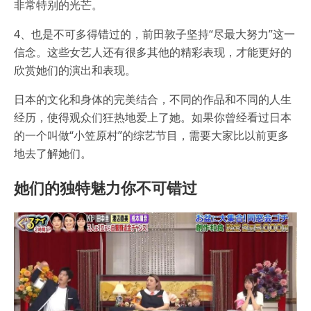
非常特别的光芒。
4、也是不可多得错过的，前田敦子坚持“尽最大努力”这一
信念。这些女艺人还有很多其他的精彩表现，才能更好的
欣赏她们的演出和表现。
日本的文化和身体的完美结合，不同的作品和不同的人生
经历，使得观众们狂热地爱上了她。如果你曾经看过日本
的一个叫做“小笠原村”的综艺节目，需要大家比以前更多
地去了解她们。
她们的独特魅力你不可错过