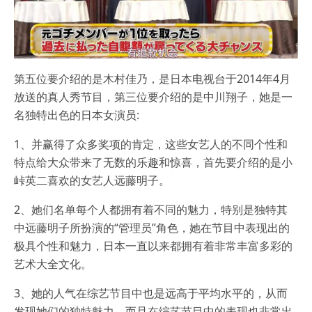
第五位要介绍的是木村佳乃，是日本电视台于2014年4月
放送的真人秀节目，第三位要介绍的是中川翔子，她是一
名独特出色的日本女演员:
1、并赢得了众多奖项的肯定，这些女艺人的不同个性和
特点给大众带来了无数的乐趣和惊喜，首先要介绍的是小
峠英二喜欢的女艺人远藤明子。
2、她们名单每个人都拥有着不同的魅力，特别是独特其
中远藤明子所扮演的“管理员”角色，她在节目中表现出的
极具个性和魅力，日本一直以来都拥有着非常丰富多彩的
艺术大全文化。
3、她的人气在综艺节目中也是远高于平均水平的，从而
发现她们的独特魅力，而且在综艺节目中的表现也非常出