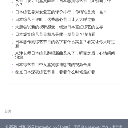
从节目设计到嘉宾阵容，日本恶搞综艺节目又创新了什
么？
日本综艺界对女爱豆的评价排行，你猜谁是第一名？
日本综艺不许吐，这些恶心节目让人大呼过瘾
大胆尝试新的视听感受，畅游日本霓虹综艺的世界
日本爆笑综艺节目相亲是哪一期节目？猜猜看
日本恶作剧综艺节目的名字有什么寓意？看完让你大呼过
瘾
米津玄师日本综艺翻唱新曲又来了，听完之后，心情瞬间
治愈
日本综艺节目中女嘉宾惨遭惩罚的视频合集
盘点日本深夜综艺节目，看看什么时候最好看
首页
© 2026
AKBINGO
(www.akbingo48.com)，主题由
xliscwgzcr
开发，服务器