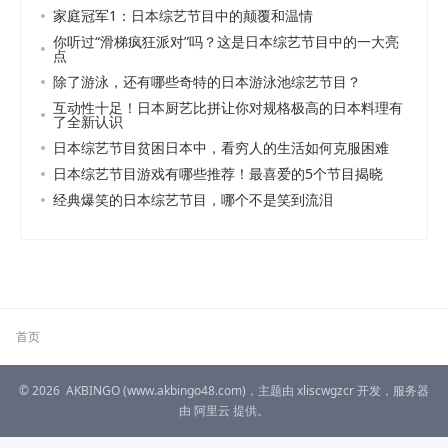
家庭冠军1：日本综艺节目中的颠覆和温情
你听过“滑梯疯狂派对”吗？这是日本综艺节目中的一大亮
点
除了游泳，还有哪些奇特的日本游泳池综艺节目？
互动性十足！日本厨艺比拼让你对规格极高的日本料理有
了全新认识
日本综艺节目贫困日本中，看穷人的生活如何克服困难
日本综艺节目游戏有哪些推荐！最喜爱的5个节目揭晓
经典爆笑的日本综艺节目，哪个不是笑到流泪
首页
© 2026
AKBINGO
(www.akbingo48.com)，主题由
xliscwgzcr
开发，服务器
由
阿里云
提供。