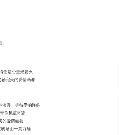
章。
看情侣是否重燃爱火
，勾勒完美的爱情画卷
制造浪漫，等待爱的降临
期带你见证奇迹
完美的爱情画卷
，接吻场面千真万确