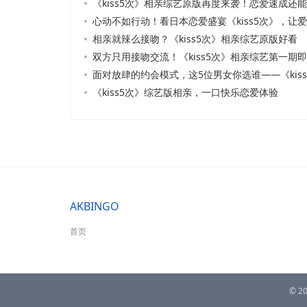
《kiss5次》相亲综艺原版再度来袭！恋爱速成还
心动不如行动！看日本恋爱盛宴《kiss5次》，让
相亲就辣么接吻？《kiss5次》相亲综艺原版好看
双方只用接吻交流！《kiss5次》相亲综艺第一期
面对放肆的约会模式，这5位男女你选谁——《kis
《kiss5次》综艺版相亲，一口快乐恋爱体验
AKBINGO
首页
© 2