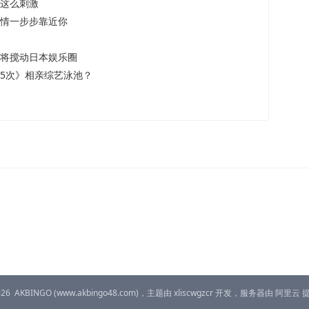
能这么刺激
爱情一步步靠近你
即将搅动日本娱乐圈
s5次》相亲综艺泳池？
026
AKBINGO
(www.akbingo48.com)，主题由
xliscwgzcr
开发，服务器由
阿里云