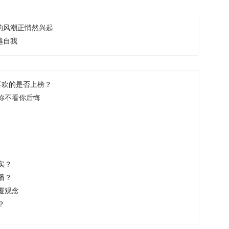
的风潮正悄然兴起
越自我
喜欢的是否上榜？
你不看你后悔
实？
播？
覆观念
？