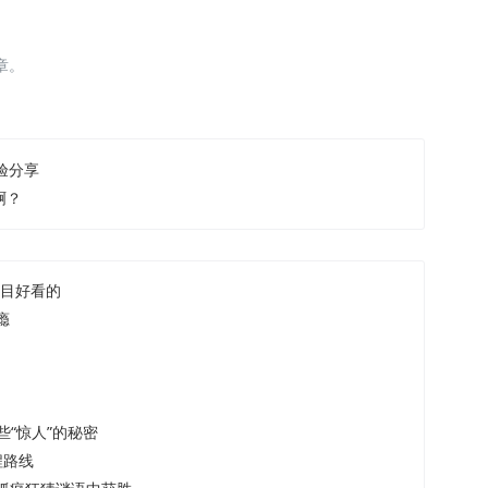
章。
验分享
啊？
节目好看的
瘾
些“惊人”的秘密
程路线