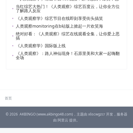
当红综艺大热门！《人类观察》综艺百度云，让你全方位
了解路人反应
《人类观察学》综艺节目在线即刻享受街头搞笑
人类观察monitoring在b站版上掀起一片欢笑海
绝对好看：《人类观察》综艺在线观看全集，让你爱上恶
搞
《人类观察学》国际版上线
《人类观察》：路人神仙现身！石原里美和大家一起嗨翻
全场
首页
© 2026
AKBINGO
(www.akbingo48.com)，主题由
xliscwgzcr
开发，服务器
由
阿里云
提供。