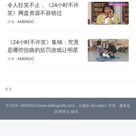
令人狂笑不止，《24小时不许
笑》网盘资源不容错过
作者 :
AKBINGO
《24小时不许笑》集锦：究竟
是哪些扭曲的惩罚游戏让明星
们纷纷折服？
作者 :
AKBINGO
首页
© 2026
AKBINGO
(www.akbingo48.com)，主题由
xliscwgzcr
开发，服务器
由
阿里云
提供。